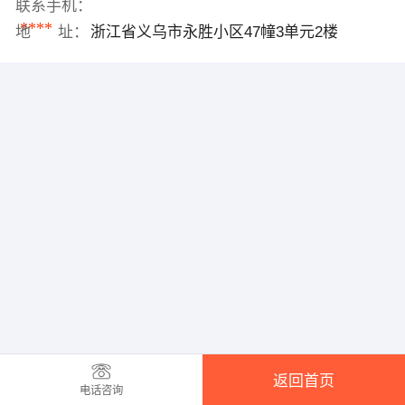
联系手机：
****
地 址：
浙江省义乌市永胜小区47幢3单元2楼
返回首页
电话咨询